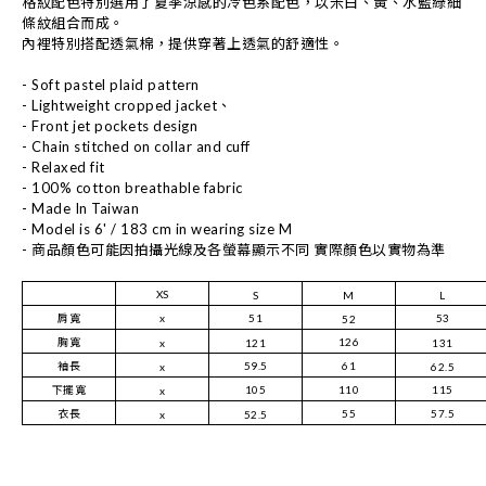
格紋配色特別選用了夏季涼感的冷色系配色，以米白
、
黃
、
水藍綠細
條紋組合而成。
內裡特別搭配透氣棉，提供穿著上透氣的舒適性。
- Soft pastel plaid pattern
- Lightweight cropped jacket、
- Front jet pockets design
- Chain stitched on collar and cuff
- Relaxed fit
- 100% cotton breathable fabric
- Made In Taiwan
- Model is 6' / 183 cm in wearing size M
- 商品顏色可能因拍攝光線及各螢幕顯示不同 實際顏色以實物為準
XS
S
M
L
肩寬
x
51
53
52
胸寬
126
x
121
131
袖長
59.5
61
x
62.5
下擺寬
105
110
115
x
衣長
55
57.5
x
52.5