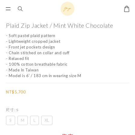
Plaid Zip Jacket / Mint White Chocolate
- Soft pastel plaid pattern
- Lightweight cropped jacket
- Front jet pockets design
- Chain stitched on collar and cuff
- Relaxed fit
- 100% cotton breathable fabric
- Made In Taiwan
- Model is 6' / 183 cm in wearing size M
NT$5,700
尺寸
: S
S
M
L
XL